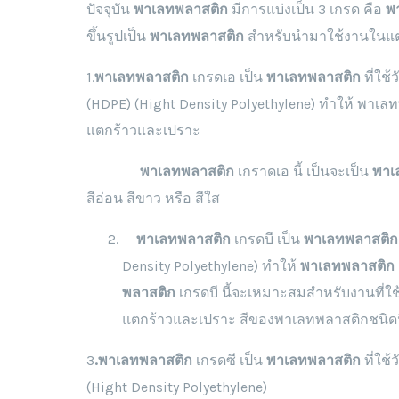
ปัจจุบัน
พาเลทพลาสติก
มีการแบ่งเป็น 3 เกรด คือ
พ
ขึ้นรูปเป็น
พาเลทพลาสติก
สำหรับนำมาใช้งานในแ
1.
พาเลทพลาสติก
เกรดเอ เป็น
พาเลทพลาสติก
ที่ใช้
(HDPE) (Hight Density Polyethylene) ทำให้ พา
แตกร้าวและเปราะ
พาเลทพลาสติก
เกราดเอ นี้ เป็นจะเป็น
พาเ
สีอ่อน สีขาว หรือ สีใส
พาเลทพลาสติก
เกรดบี เป็น
พาเลทพลาสติก
Density Polyethylene) ทำให้
พาเลทพลาสติก
พลาสติก
เกรดบี นี้จะเหมาะสมสำหรับงานที่ใช้ใ
แตกร้าวและเปราะ สีของพาเลทพลาสติกชนิดนี้ 
3
.พาเลทพลาสติก
เกรดซี เป็น
พาเลทพลาสติก
ที่ใช้
(Hight Density Polyethylene)