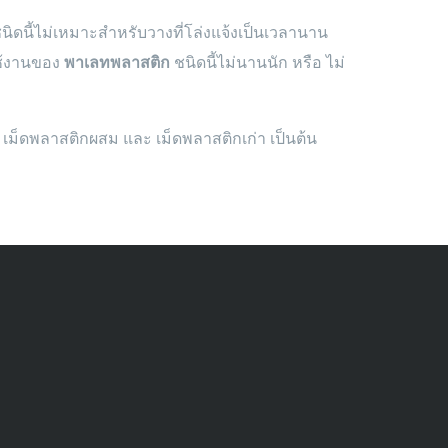
นิดนี้ไม่เหมาะสำหรับวางที่โล่งแจ้งเป็นเวลานาน
ช้งานของ
พาเลทพลาสติก
ชนิดนี้ไม่นานนัก หรือ ไม่
่ เม็ดพลาสติกผสม และ เม็ดพลาสติกเก่า เป็นต้น