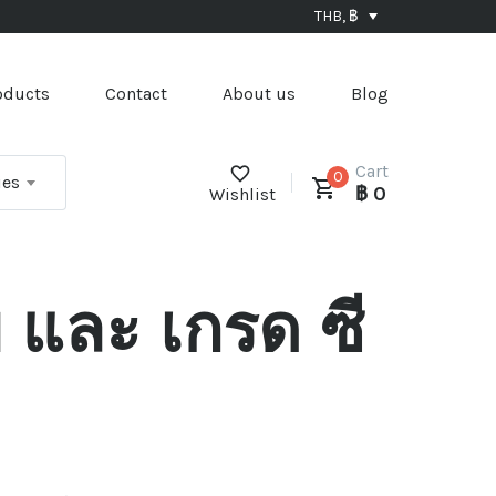
THB, ฿
oducts
Contact
About us
Blog
Cart
0
ies
฿
0
Wishlist
 และ เกรด ซี