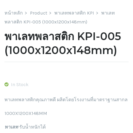
หน้าหลัก
Product
พาเลทพลาสติก KPI
พาเลท
พลาสติก KPI-005 (1000x1200x148mm)
พาเลทพลาสติก KPI-005
(1000x1200x148mm)
In Stock
พาเลทพลาสติกคุณภาพดี ผลิตโดยโรงงานที่มาตราฐานสากล
1000X1200X148MM
พาเลท
รับน้ำหนักได้