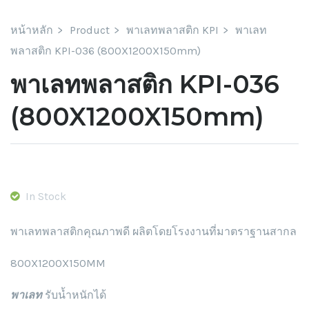
หน้าหลัก
Product
พาเลทพลาสติก KPI
พาเลท
พลาสติก KPI-036 (800X1200X150mm)
พาเลทพลาสติก KPI-036
(800X1200X150mm)
In Stock
พาเลทพลาสติกคุณภาพดี ผลิตโดยโรงงานที่มาตราฐานสากล
800X1200X150MM
พาเลท
รับน้ำหนักได้