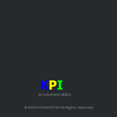
LIKEBOX
© 2009 KPIINDUSTRY All Rights Reserved